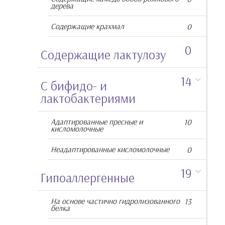
дерева
Содержащие крахмал
0
0
Cодержащие лактулозу
14
С бифидо- и
лактобактериями
Адаптированные пресные и
10
кисломолочные
Неадаптированные кисломолочные
0
19
Гипоаллергенные
На основе частично гидролизованного
13
белка