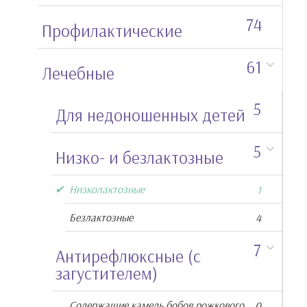
74
Профилактические
61
Лечебные
5
Для недоношенных детей
5
Низко- и безлактозные
Низколактозные
1
Безлактозные
4
7
Антирефлюксные (с
загустителем)
Содержащие камедь бобов рожкового
0