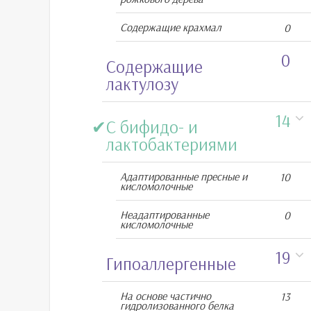
Содержащие крахмал
0
0
Cодержащие
лактулозу
14
С бифидо- и
лактобактериями
Адаптированные пресные и
10
кисломолочные
Неадаптированные
0
кисломолочные
19
Гипоаллергенные
На основе частично
13
гидролизованного белка