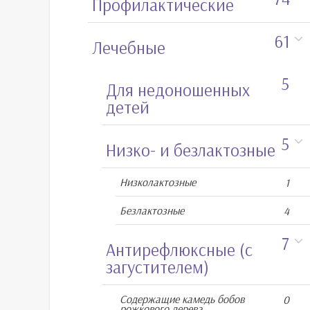
Профилактические
61
Лечебные
5
Для недоношенных
детей
5
Низко- и безлактозные
Низколактозные
1
Безлактозные
4
7
Антирефлюксные (с
загустителем)
Содержащие камедь бобов
0
рожкового дерева