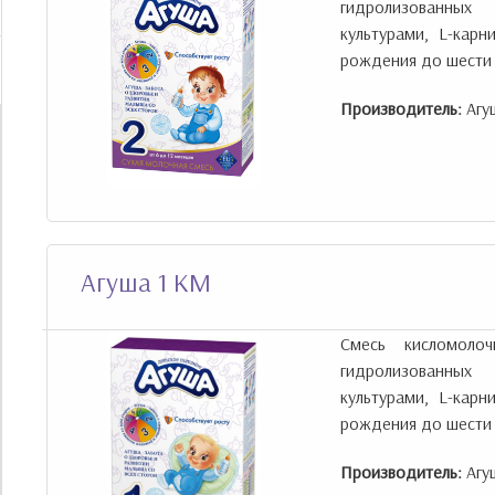
гидролизованных
культурами, L-кар
рождения до шести 
Производитель:
Агу
Агуша 1 КМ
Смесь кисломоло
гидролизованных
культурами, L-кар
рождения до шести 
Производитель:
Агу