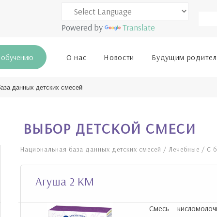
Powered by
Translate
 обучению
О нас
Новости
Будущим родите
аза данных детских смесей
ВЫБОР ДЕТСКОЙ СМЕСИ
Национальная база данных детских смесей
/
Лечебные
/
С 
Агуша 2 КМ
Смесь кисломоло