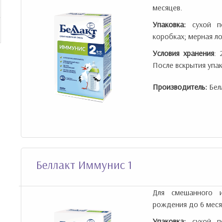
месяцев.
Упаковка:
сухой по
коробках; мерная ло
Условия хранения
: 
После вскрытия упак
Производитель:
Бел
Беллакт Иммунис 1
Для смешанного и
рождения до 6 меся
Упаковка:
сухой по